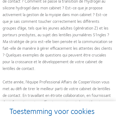
de contact ? Comment se passe la transition de l'hydrogel au
silicone hydrogel dans mon cabinet ? Est-ce que je propose
activement la gestion de la myopie dans mon cabinet ? Est-ce
que je sais comment toucher correctement les différents
groupes d'âge, tels que les jeunes adultes (génération Z) et les
porteurs presbytes, au sujet des lentilles journalières S1ngles ?
Ma stratégie de prix est-elle bien pensée et la communication se
fait-elle de manière à gérer efficacement les attentes des clients
? Quelques exemples de questions qui peuvent être cruciales
pour la croissance et le développement de votre cabinet de
lentilles de contact.
Cette année, l'équipe Professional Affairs de CooperVision vous
met au défi de tirer le meilleur parti de votre cabinet de lentilles
de contact. En travaillant en étroite collaboration, en fournissant
des informations et en offrant un soutien et des outils qui
Toestemming voor cookies
peuvent être utilisés directement en pratique dans le but
d'augmenter le succès de votre cabinet de lentilles de contact.