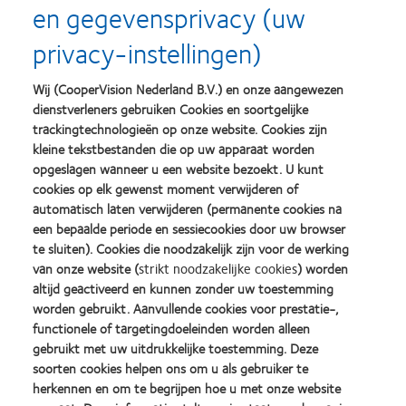
en gegevensprivacy (uw
privacy-instellingen)
Merel Kanters, Msc, BOptom, FBCLA
Professional Affairs Supervisor Benelux
Wij (CooperVision Nederland B.V.) en onze aangewezen
dienstverleners gebruiken Cookies en soortgelijke
trackingtechnologieën op onze website. Cookies zijn
More Blog Posts
kleine tekstbestanden die op uw apparaat worden
opgeslagen wanneer u een website bezoekt. U kunt
cookies op elk gewenst moment verwijderen of
automatisch laten verwijderen (permanente cookies na
Related posts
een bepaalde periode en sessiecookies door uw browser
te sluiten). Cookies die noodzakelijk zijn voor de werking
van onze website (
strikt noodzakelijke cookies
) worden
altijd geactiveerd en kunnen zonder uw toestemming
worden gebruikt. Aanvullende cookies voor prestatie-,
functionele of targetingdoeleinden worden alleen
gebruikt met uw uitdrukkelijke toestemming. Deze
soorten cookies helpen ons om u als gebruiker te
herkennen en om te begrijpen hoe u met onze website