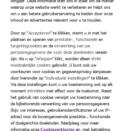
omgaat. Deze informatie stelt ons in staat om de manier
waarop onze website werkt te verbeteren en helpt ons
om u een betere gebruikerservaring te bieden door onze
inhoud en advertenties relevant voor u te houden.
Door op “
Accepteren
” te klikken, stemt u in met het
plaatsen en openen van
prestatie-, functionele
en
Prendre le temps de s’habituer
targetingcookies
en de
verwerking van uw
persoonsgegevens die voor deze doeleinden
vereist
zijn. Als u op “
Afwijzen
” klikt, worden alleen
strikt
noodzakelijke cookies
gebruikt. U kunt ook uw
voorkeuren voor cookies en gegevensprivacy aanpassen
door hieronder op “
Individuele instellingen
” te klikken.
Learn
Learn
Learn
Learn
Learn
Learn
Via deze instellingen kunt u uw toestemming ook op elk
more
more
more
more
more
more
moment
intrekken
met effect voor de toekomst. Naast
about
about
about
about
about
about
Silmo
Contact
2012
2011
ODMA
2012
het gebruik van cookies verwijst uw toestemming naar
d’Or
Lens
&
Best
2011
REBRAND
de bijbehorende verwerking van uw persoonsgegevens
Practitioner Home
Privacybeleid
best
Product
2010
Factory
(2011)
100®
(bijv. uw interesses, gebruikersidentificatoren of uw IP-
product
of
Best
Awards
Global
Contact
Site voor consumenten
adres) voor de bovengenoemde prestatie-, functionele
award
the
Companies
(2011)
Award
Servicevoorwaarden
Toestemmingsvoorkeuren
of doelgerichte doeleinden. Raadpleeg voor meer
met
Year
for
(2012)
beheren
Cookie beleid
informatie onze
Cookieverklaring
en, met betrekking