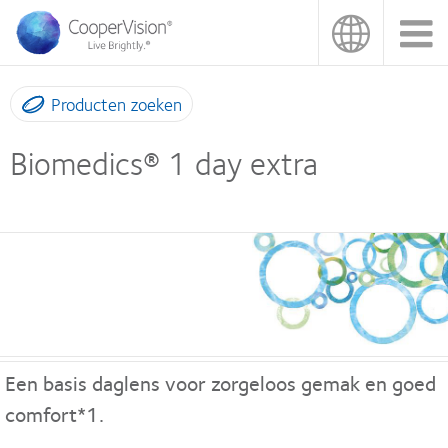
Overslaan
en
naar
de
inhoud
Producten zoeken
gaan
Biomedics® 1 day extra
Een basis daglens voor zorgeloos gemak en goed
comfort*1.