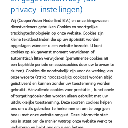
privacy-instellingen)
Diameter
14.2mm
Wij (CooperVision Nederland B.V.) en onze aangewezen
Sferische sterkte
-10.00 tot -6.50Dpt (stappen 
-6.00 tot -0.25Dpt (stappen v
dienstverleners gebruiken Cookies en soortgelijke
+0.25 tot +5.00Dpt (stappen v
trackingtechnologieën op onze website. Cookies zijn
+5.50 tot +6.00Dpt (stappen v
kleine tekstbestanden die op uw apparaat worden
opgeslagen wanneer u een website bezoekt. U kunt
cookies op elk gewenst moment verwijderen of
automatisch laten verwijderen (permanente cookies na
Afbeeldingen van de verpakking dienen alleen ter illustratie.
een bepaalde periode en sessiecookies door uw browser te
sluiten). Cookies die noodzakelijk zijn voor de werking van
Raadpleeg de gebruiksaanwijzing voor informatie over de veiligheid van het product,
onze website (
strikt noodzakelijke cookies
) worden altijd
waarschuwingen, voorzorgsmaatregelen en lokale regelgeving.
geactiveerd en kunnen zonder uw toestemming worden
* Na 1 week dagelijks dragen; comfort bij het inzetten en uitnemen en algemene beoordeling
gebruikt. Aanvullende cookies voor prestatie-, functionele
8,1/10.
of targetingdoeleinden worden alleen gebruikt met uw
† Na 1 week dagelijks dragen, bevochtiging 3,6/4; algemeen comfort 8,1/10
uitdrukkelijke toestemming. Deze soorten cookies helpen
‡ Na 1 week dragen gemiddelde decentratie ca. 0,1 horizontaal en verticaal.
ons om u als gebruiker te herkennen en om te begrijpen
Referenties:
hoe u met onze website omgaat. Deze informatie stelt
1. CVI data on file, 2015. A bilateral, prospective dispensing study evaluating the clinical
ons in staat om de manier waarop onze website werkt te
®
performance of Biomedics
1 day Extra on dispensing and after 1 week of daily wear, n=40.
verbeteren en helpt ons om u een betere
2. CVI data on file, 2011. Clinical study with Biomedics 1 day Extra, n=49.