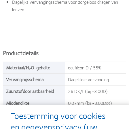
Dagelijks vervangingsschema voor zorgeloos dragen van
lenzen
Productdetails
Materiaal/H
O-gehalte
ocufilcon D / 55%
2
Vervangingsschema
Dagelijkse vervanging
Zuurstofdoorlaatbaarheid
26 DK/t (bij -3.00D)
Middendikte
0.07mm (bij -3.00Dpt)
Toestemming voor cookies
Verpakkingsgrootte
30
en gegevensprivacy (uw
Basiscurve
8.8mm (plus sterktes), 8.6mm (