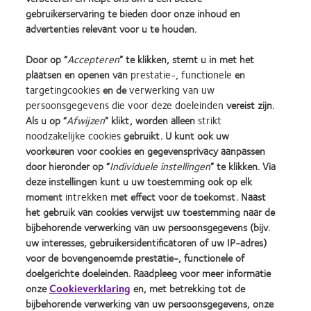
gebruikerservaring te bieden door onze inhoud en
3. CVI data on file, 2011. A double-masked, randomized, controlled crossover trial, n=49.
4. CVI data on file, 2024.
advertenties relevant voor u te houden.
SA14178 / APP146419
Door op “
Accepteren
” te klikken, stemt u in met het
plaatsen en openen van
prestatie-, functionele
en
targetingcookies
en de
verwerking van uw
persoonsgegevens die voor deze doeleinden
vereist zijn.
Als u op “
Afwijzen
” klikt, worden alleen
strikt
Learn
Learn
Learn
Learn
Learn
Learn
noodzakelijke cookies
gebruikt. U kunt ook uw
more
more
more
more
more
more
voorkeuren voor cookies en gegevensprivacy aanpassen
about
about
about
about
about
about
door hieronder op “
Individuele instellingen
” te klikken. Via
Silmo
Contact
2012
2011
ODMA
2012
d’Or
Lens
&
Best
2011
REBRAND
deze instellingen kunt u uw toestemming ook op elk
Practitioner Home
Privacybeleid
best
Product
2010
Factory
(2011)
100®
moment
intrekken
met effect voor de toekomst. Naast
product
of
Best
Awards
Global
Contact
Site voor consumenten
het gebruik van cookies verwijst uw toestemming naar de
award
the
Companies
(2011)
Award
Servicevoorwaarden
Toestemmingsvoorkeuren
bijbehorende verwerking van uw persoonsgegevens (bijv.
met
Year
for
(2012)
beheren
uw interesses, gebruikersidentificatoren of uw IP-adres)
Cookie beleid
MyDay™
(2013)
Leaders
voor de bovengenoemde prestatie-, functionele of
(2013)
(2012)
doelgerichte doeleinden. Raadpleeg voor meer informatie
onze
Cookieverklaring
en, met betrekking tot de
Inloggen
bijbehorende verwerking van uw persoonsgegevens, onze