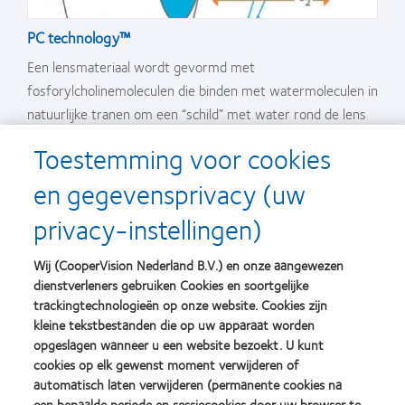
PC technology™
Een lensmateriaal wordt gevormd met
fosforylcholinemoleculen die binden met watermoleculen in
natuurlijke tranen om een “schild” met water rond de lens
te vormen.
Toestemming voor cookies
en gegevensprivacy (uw
privacy-instellingen)
Productdetails
Wij (CooperVision Nederland B.V.) en onze aangewezen
dienstverleners gebruiken Cookies en soortgelijke
Materiaal/H
O-gehalte
omafilcon A / 60%
2
trackingtechnologieën op onze website. Cookies zijn
kleine tekstbestanden die op uw apparaat worden
Vervangingsschema
Dagelijkse vervanging
opgeslagen wanneer u een website bezoekt. U kunt
cookies op elk gewenst moment verwijderen of
Zuurstofdoorlaatbaarheid
28 DK/t (bij -3.00D)
automatisch laten verwijderen (permanente cookies na
een bepaalde periode en sessiecookies door uw browser te