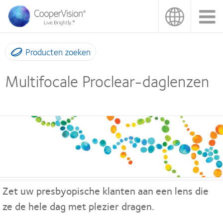
Overslaan
en
naar
de
inhoud
Producten zoeken
gaan
Multifocale Proclear-daglenzen
Zet uw presbyopische klanten aan een lens die
ze de hele dag met plezier dragen.