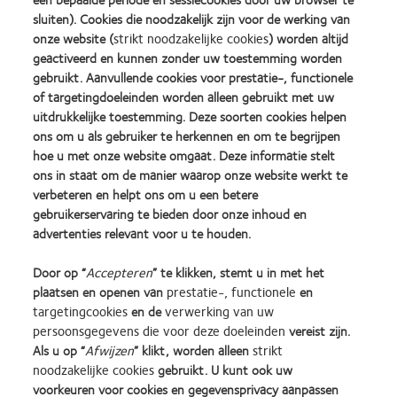
Verpakkingsgrootte
30
sluiten). Cookies die noodzakelijk zijn voor de werking van
Basiscurve
8.7
onze website (
strikt noodzakelijke cookies
) worden altijd
geactiveerd en kunnen zonder uw toestemming worden
Diameter
14.2
gebruikt. Aanvullende cookies voor prestatie-, functionele
of targetingdoeleinden worden alleen gebruikt met uw
Sferische sterkte
+6.00D t/m -10.00D
uitdrukkelijke toestemming. Deze soorten cookies helpen
(per 0.50D na -6.00D)
ons om u als gebruiker te herkennen en om te begrijpen
hoe u met onze website omgaat. Deze informatie stelt
Leessterkte
Ontworpen met een oplopend, st
ons in staat om de manier waarop onze website werkt te
verbeteren en helpt ons om u een betere
Draagschema
Dagelijks
gebruikerservaring te bieden door onze inhoud en
advertenties relevant voor u te houden.
Door op “
Accepteren
” te klikken, stemt u in met het
plaatsen en openen van
prestatie-, functionele
en
targetingcookies
en de
verwerking van uw
persoonsgegevens die voor deze doeleinden
vereist zijn.
Learn
Learn
Learn
Learn
Learn
Learn
Als u op “
Afwijzen
” klikt, worden alleen
strikt
more
more
more
more
more
more
noodzakelijke cookies
gebruikt. U kunt ook uw
about
about
about
about
about
about
Silmo
Contact
2012
2011
ODMA
2012
voorkeuren voor cookies en gegevensprivacy aanpassen