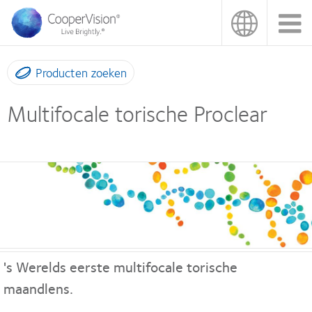
Overslaan
en
naar
de
inhoud
Producten zoeken
gaan
Multifocale torische Proclear
's Werelds eerste multifocale torische
maandlens.