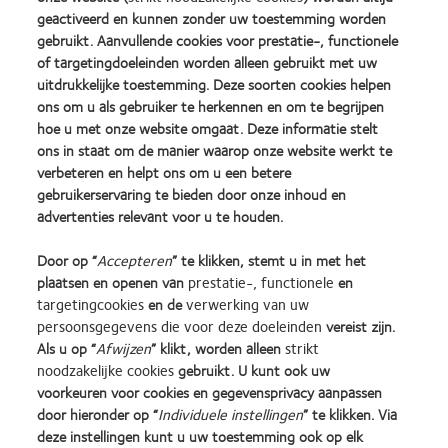
(per 0.50D na +/-6.50D)
geactiveerd en kunnen zonder uw toestemming worden
gebruikt. Aanvullende cookies voor prestatie-, functionele
Cilindrische sterkte
-0.75 t/m -5.75 (per 0.50)
of targetingdoeleinden worden alleen gebruikt met uw
uitdrukkelijke toestemming. Deze soorten cookies helpen
As
5° t/m 180° (per 5°)
ons om u als gebruiker te herkennen en om te begrijpen
Leessterkte
+1.00 t/m +4.00 (per 0.50)
hoe u met onze website omgaat. Deze informatie stelt
ons in staat om de manier waarop onze website werkt te
Draagschema
Dagelijks
verbeteren en helpt ons om u een betere
gebruikerservaring te bieden door onze inhoud en
advertenties relevant voor u te houden.
Door op “
Accepteren
” te klikken, stemt u in met het
plaatsen en openen van
prestatie-, functionele
en
targetingcookies
en de
verwerking van uw
Learn
Learn
Learn
Learn
Learn
Learn
persoonsgegevens die voor deze doeleinden
vereist zijn.
more
more
more
more
more
more
Als u op “
Afwijzen
” klikt, worden alleen
strikt
about
about
about
about
about
about
noodzakelijke cookies
gebruikt. U kunt ook uw
Silmo
Contact
2012
2011
ODMA
2012
voorkeuren voor cookies en gegevensprivacy aanpassen
d’Or
Lens
&
Best
2011
REBRAND
door hieronder op “
Individuele instellingen
” te klikken. Via
Practitioner Home
Privacybeleid
best
Product
2010
Factory
(2011)
100®
deze instellingen kunt u uw toestemming ook op elk
product
of
Best
Awards
Global
Contact
Site voor consumenten