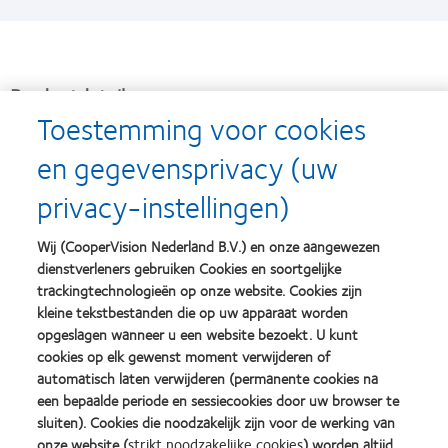
Productdetails
Toestemming voor cookies
Materiaal/H
O-gehalte
omafilcon B / 62%
2
en gegevensprivacy (uw
Vervangingsschema
Maandelijkse vervanging
privacy-instellingen)
Zuurstofdoorlaatbaarheid
38.6 DK/t (bij -3.00D)
Wij (CooperVision Nederland B.V.) en onze aangewezen
dienstverleners gebruiken Cookies en soortgelijke
Verpakkingsgrootte
6
trackingtechnologieën op onze website. Cookies zijn
Ontwerp
D lens, N lens
kleine tekstbestanden die op uw apparaat worden
opgeslagen wanneer u een website bezoekt. U kunt
Basiscurve
8.8, 8.4
cookies op elk gewenst moment verwijderen of
automatisch laten verwijderen (permanente cookies na
Diameter
14.4
een bepaalde periode en sessiecookies door uw browser te
sluiten). Cookies die noodzakelijk zijn voor de werking van
Sferische sterkte
+20.00D t/m -20.00D
onze website (
strikt noodzakelijke cookies
) worden altijd