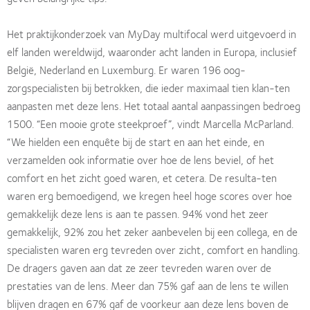
Het praktijkonderzoek van MyDay multifocal werd uitgevoerd in
elf landen wereldwijd, waaronder acht landen in Europa, inclusief
België, Nederland en Luxemburg. Er waren 196 oog-
zorgspecialisten bij betrokken, die ieder maximaal tien klan-ten
aanpasten met deze lens. Het totaal aantal aanpassingen bedroeg
1500. “Een mooie grote steekproef”, vindt Marcella McParland.
“We hielden een enquête bij de start en aan het einde, en
verzamelden ook informatie over hoe de lens beviel, of het
comfort en het zicht goed waren, et cetera. De resulta-ten
waren erg bemoedigend, we kregen heel hoge scores over hoe
gemakkelijk deze lens is aan te passen. 94% vond het zeer
gemakkelijk, 92% zou het zeker aanbevelen bij een collega, en de
specialisten waren erg tevreden over zicht, comfort en handling.
De dragers gaven aan dat ze zeer tevreden waren over de
prestaties van de lens. Meer dan 75% gaf aan de lens te willen
blijven dragen en 67% gaf de voorkeur aan deze lens boven de