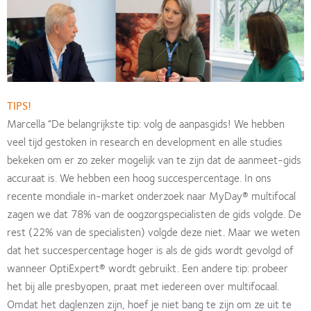
TIPS!
Marcella “De belangrijkste tip: volg de aanpasgids! We hebben
veel tijd gestoken in research en development en alle studies
bekeken om er zo zeker mogelijk van te zijn dat de aanmeet-gids
accuraat is. We hebben een hoog succespercentage. In ons
recente mondiale in-market onderzoek naar MyDay® multifocal
zagen we dat 78% van de oogzorgspecialisten de gids volgde. De
rest (22% van de specialisten) volgde deze niet. Maar we weten
dat het succespercentage hoger is als de gids wordt gevolgd of
wanneer OptiExpert® wordt gebruikt. Een andere tip: probeer
het bij alle presbyopen, praat met iedereen over multifocaal.
Omdat het daglenzen zijn, hoef je niet bang te zijn om ze uit te