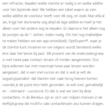
een refractie, bepalen welke sterkte er nodig is en welke additie
voor het bijziende deel. We hebben een tabel waarin ze zien
welke additie de voorkeur heeft voor elk oog, en zoals Marcella al
zei, krijgt het dominante oog altijd de lage additie en hoef je het
alleen voor het andere oog te bepalen. En daarna is het alleen nog
de puntjes op de ‘i’ zetten, indien nodig. Om het nog makkelijker
te maken hebben we een app ontwikkeld, OptiExpert®, waar je
de sterkte kunt invoeren en vervolgens wordt berekend welke
lens daar het beste bij past. 98 procent van de onderzoeksgroep
is met twee paar contact-lenzen of minder aangemeten. Dus
bijna iedereen kan met maximaal twee paar lenzen worden
aangepast, dat is een snel succes en dat is wat je wilt als
oogzorgspecialist: dat klanten niet vaak terug hoeven komen
voordat je de juiste lens hebt gevonden. Je wilt snel, gemakkelijk
en - uiteraard - succesvol. En dat is wat we zien bij deze
contactlens. In de Benelux zijn er zo’n vier miljoen mensen in de
leeftijdsgroep die multifo-cale contactlenzen zou kunnen dragen,