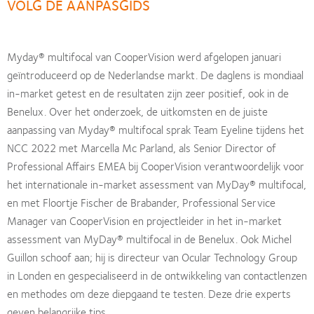
VOLG DE AANPASGIDS
Myday® multifocal van CooperVision werd afgelopen januari
geïntroduceerd op de Nederlandse markt. De daglens is mondiaal
in-market getest en de resultaten zijn zeer positief, ook in de
Benelux. Over het onderzoek, de uitkomsten en de juiste
aanpassing van Myday® multifocal sprak Team Eyeline tijdens het
NCC 2022 met Marcella Mc Parland, als Senior Director of
Professional Affairs EMEA bij CooperVision verantwoordelijk voor
het internationale in-market assessment van MyDay® multifocal,
en met Floortje Fischer de Brabander, Professional Service
Manager van CooperVision en projectleider in het in-market
assessment van MyDay® multifocal in de Benelux. Ook Michel
Guillon schoof aan; hij is directeur van Ocular Technology Group
in Londen en gespecialiseerd in de ontwikkeling van contactlenzen
en methodes om deze diepgaand te testen. Deze drie experts
geven belangrijke tips.