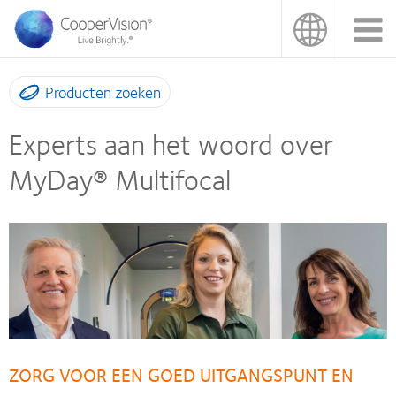
Overslaan
en
naar
de
inhoud
Producten zoeken
gaan
Experts aan het woord over
MyDay® Multifocal
ZORG VOOR EEN GOED UITGANGSPUNT EN