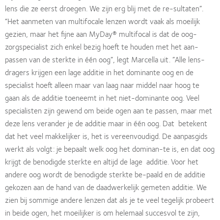
lens die ze eerst droegen. We zijn erg blij met de re-sultaten”.
“Het aanmeten van multifocale lenzen wordt vaak als moeilijk
gezien, maar het ﬁjne aan MyDay® multifocal is dat de oog-
zorgspecialist zich enkel bezig hoeft te houden met het aan-
passen van de sterkte in één oog”, legt Marcella uit. ”Alle lens-
dragers krijgen een lage additie in het dominante oog en de
specialist hoeft alleen maar van laag naar middel naar hoog te
gaan als de additie toeneemt in het niet-dominante oog. Veel
specialisten zijn gewend om beide ogen aan te passen, maar met
deze lens verander je de additie maar in één oog. Dat betekent
dat het veel makkelijker is, het is vereenvoudigd. De aanpasgids
werkt als volgt: je bepaalt welk oog het dominan-te is, en dat oog
krijgt de benodigde sterkte en altijd de lage additie. Voor het
andere oog wordt de benodigde sterkte be-paald en de additie
gekozen aan de hand van de daadwerkelijk gemeten additie. We
zien bij sommige andere lenzen dat als je te veel tegelijk probeert
in beide ogen, het moeilijker is om helemaal succesvol te zijn,