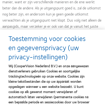
manier, want er zijn verschillende manieren en de ene werkt
beter dan de andere. Als je uitgangspunt goed is, zal de uitkomst
nog beter zijn, en andersom kun je geen goede uitkomst
verwachten als je uitgangspunt niet klopt. Dus volg niet alleen de
aanpasgids, maar verzeker je er ook van dat je vanuit het juiste
startpunt werkt. Anders neem je een grote omweg, en je zult er
Toestemming voor cookies
uiteindelijk wel uitkomen, maar het vergt zoveel afspraken en
stoeltijd. Dat is jammer voor de klant en voor jou”.
en gegevensprivacy (uw
privacy-instellingen)
Michel:
“Ook ik wil het belang van de aanpasgids nog eens be-
nadrukken, en de tijd die we daaraan hebben besteed. Deze lens
Wij (CooperVision Nederland B.V.) en onze aangewezen
is goed en toch slaagt niet iedereen erin om hem aan te passen.
dienstverleners gebruiken Cookies en soortgelijke
Elk multifocaal ontwerp is anders en heeft een eigen aanpasgids.
trackingtechnologieën op onze website. Cookies zijn
Deze is uiterst accuraat en speciﬁek. De gids is ge-baseerd op
kleine tekstbestanden die op uw apparaat worden
opgeslagen wanneer u een website bezoekt. U kunt
uitgebreid onderzoek en moet altijd leidend zijn”.
cookies op elk gewenst moment verwijderen of
automatisch laten verwijderen (permanente cookies na
Marcella:
“Dit wordt een enorm belangrijke lens, net als Bio-
een bepaalde periode en sessiecookies door uw browser