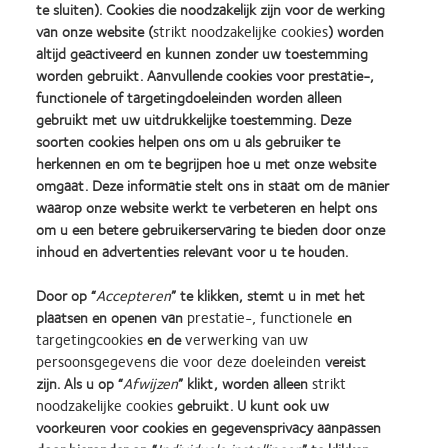
ﬁnity®, dat is mondiaal een toonaangevende lens voor ons.
te sluiten). Cookies die noodzakelijk zijn voor de werking
Wereldwijd doet de verkoop van MyDay® multifocal het erg
van onze website (
strikt noodzakelijke cookies
) worden
goed. In sommige landen is hij reeds 18 maanden uit, in andere
altijd geactiveerd en kunnen zonder uw toestemming
worden gebruikt. Aanvullende cookies voor prestatie-,
landen slechts 5 maanden. Elke dag proberen meer mensen
functionele of targetingdoeleinden worden alleen
MyDay® multifocal uit en we zijn zeer tevreden over de groei”.
gebruikt met uw uitdrukkelijke toestemming. Deze
Floortje Wat ik hier graag aan wil toevoegen, is dat de gehele
soorten cookies helpen ons om u als gebruiker te
MyDay®-familie, sferisch, torisch en multifocaal, ook deel uit-
herkennen en om te begrijpen hoe u met onze website
maakt van ons plasticneutraalprogramma: onze samenwer-king
omgaat. Deze informatie stelt ons in staat om de manier
waarop onze website werkt te verbeteren en helpt ons
met Plastic Bank, hierdoor zijn al onze daglenzen plastic-
om u een betere gebruikerservaring te bieden door onze
neutraal”.
inhoud en advertenties relevant voor u te houden.
TEKST Marie-Catrien van Deijck BEELD Rob van de Vlierd
Door op “
Accepteren
” te klikken, stemt u in met het
plaatsen en openen van
prestatie-, functionele
en
targetingcookies
en de
verwerking van uw
Andere nieuwsberichten
persoonsgegevens die voor deze doeleinden
vereist
zijn. Als u op “
Afwijzen
” klikt, worden alleen
strikt
noodzakelijke cookies
gebruikt. U kunt ook uw
voorkeuren voor cookies en gegevensprivacy aanpassen