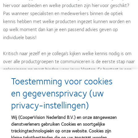
hiervoor aanbieden en welke producten zijn hiervoor geschikt?
Pas wanneer specialisten en medewerkers binnen de optiek
kennis hebben met welke producten ingezet kunnen worden en
op welk moment dan kan je een passend advies geven op
individuele basis!
Kritisch naar jezelf en je collega’s kijken welke kennis nodig is om
over alle productgroepen te communiceren is de eerste stap naar
oplossingen op maat bieden voor jouw klanten. Er bestaat in een
Toestemming voor cookies
optiek eigenlijk geen onderscheid in productdragers. Zij zijn enkel
interessant om inzichtelijk te hebben wanneer je een
en gegevensprivacy (uw
productgroep wilt monitoren en wilt laten groeien. De klant wilt
privacy-instellingen)
de specialist hebben die met hem of haar meedenkt en tot een
oplossing komt die passend is bij zijn of haar hulpvraag.
Wij (CooperVision Nederland B.V.) en onze aangewezen
dienstverleners gebruiken Cookies en soortgelijke
Uiteraard kunnen wij ondersteuning bieden aan alle verschillende
trackingtechnologieën op onze website. Cookies zijn
specialismes en verschillende rollen in de optiek; voor mensen
kleine tekstbestanden die op uw apparaat worden