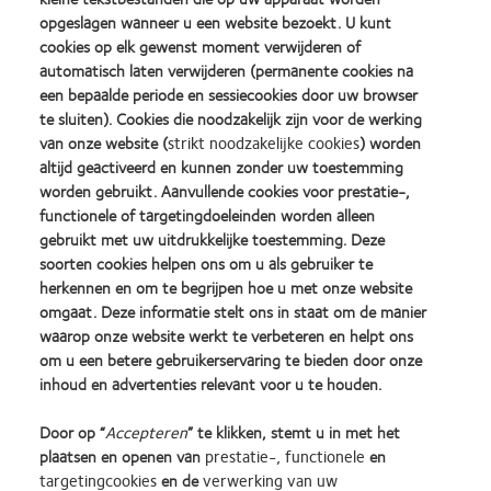
met en zonder opleiding in de branche!
opgeslagen wanneer u een website bezoekt. U kunt
cookies op elk gewenst moment verwijderen of
automatisch laten verwijderen (permanente cookies na
een bepaalde periode en sessiecookies door uw browser
Mocht je interesse hebben kan je altijd een aanvraag doen voor
te sluiten). Cookies die noodzakelijk zijn voor de werking
training bij jou in de winkel:
van onze website (
strikt noodzakelijke cookies
) worden
altijd geactiveerd en kunnen zonder uw toestemming
worden gebruikt. Aanvullende cookies voor prestatie-,
Professional Service training aanvragen
functionele of targetingdoeleinden worden alleen
Ook geven wij regelmatig workshops bij ons op kantoor, wel is
gebruikt met uw uitdrukkelijke toestemming. Deze
het hiervoor nodig om je vooraf in te schrijven:
soorten cookies helpen ons om u als gebruiker te
herkennen en om te begrijpen hoe u met onze website
omgaat. Deze informatie stelt ons in staat om de manier
InHouse training aanvragen
waarop onze website werkt te verbeteren en helpt ons
om u een betere gebruikerservaring te bieden door onze
Of volg een Webinar of een e-learning:
inhoud en advertenties relevant voor u te houden.
Door op “
Accepteren
” te klikken, stemt u in met het
Webinar bezoeken
plaatsen en openen van
prestatie-, functionele
en
targetingcookies
en de
verwerking van uw