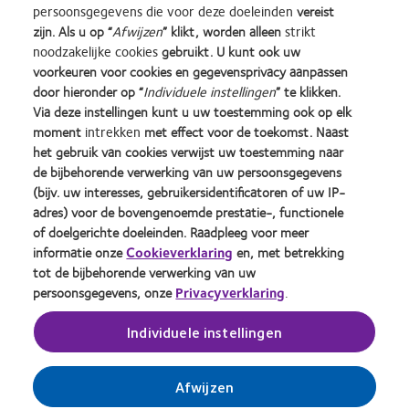
Floortje Fischer de Brabander, Professional Services Manager
persoonsgegevens die voor deze doeleinden
vereist
zijn. Als u op “
Afwijzen
” klikt, worden alleen
strikt
BeNeLux
noodzakelijke cookies
gebruikt. U kunt ook uw
voorkeuren voor cookies en gegevensprivacy aanpassen
door hieronder op “
Individuele instellingen
” te klikken.
Learn
Learn
Learn
Learn
Learn
Learn
Via deze instellingen kunt u uw toestemming ook op elk
more
more
more
more
more
more
moment
intrekken
met effect voor de toekomst. Naast
about
about
about
about
about
about
Silmo
Contact
2012
2011
ODMA
2012
het gebruik van cookies verwijst uw toestemming naar
d’Or
Lens
&
Best
2011
REBRAND
de bijbehorende verwerking van uw persoonsgegevens
Practitioner Home
Privacybeleid
best
Product
2010
Factory
(2011)
100®
(bijv. uw interesses, gebruikersidentificatoren of uw IP-
product
of
Best
Awards
Global
Contact
Site voor consumenten
adres) voor de bovengenoemde prestatie-, functionele
award
the
Companies
(2011)
Award
Servicevoorwaarden
Toestemmingsvoorkeuren
of doelgerichte doeleinden. Raadpleeg voor meer
met
Year
for
(2012)
beheren
informatie onze
Cookieverklaring
en, met betrekking
Cookie beleid
MyDay™
(2013)
Leaders
tot de bijbehorende verwerking van uw
(2013)
(2012)
persoonsgegevens, onze
Privacyverklaring
.
Inloggen
Individuele instellingen
België
Afwijzen